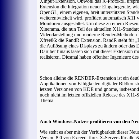
XInput-Extension. Obwohl das X-Protokoll ursprün
Extension die Integration neuer Eingabegeräte, wi
OpenGL, einem eigenen, breit unterstützten Stan
weiterentwickelt wird, profitiert automatisch X11
Monitoren ausgestattet. Um diese zu einem Riese
Xinerama, die nun Teil des aktuellen X11-Standard
Videodarstellung und moderne Render-Methoden. E
Xfree86: die RandR-Extension. RandR steht für „R
die Auflösung eines Displays zu ändern oder das
Darüber hinaus lassen sich mit dieser Extension m
realisieren. Diesmal haben offenbar Ingenieure des
Schon alleine die RENDER-Extension ist ein deutl
Applikationen von Fähigkeiten digitaler Bildkonst
letzten Versionen von KDE und gnome, insbesonde
noch nicht im letzten offiziellen Release des X11-
Thema.
Auch Windows-Nutzer profitieren von den Ne
Wie steht es aber mit der Verfügbarkeit dieser 
Version 8.0 von Exceed, ihres X-Servers für alle