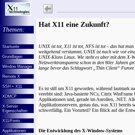
Hat X11 eine Zukunft?
Themen:
UNIX ist tot, X11 ist tot, NFS ist tot – das hat m
Startseite
weitgehend verstummt. UNIX ist nach wie vor eine f
Grundlagen
UNIX-Klons Linux. Wie steht es aber mit dem X-Wi
Netzwerktransparenz schon in den 80er Jahren groß
Window Manager
lange bevor das Schlagwort „Thin Client“ Furor
Remote X
SSH + X11
Es ist still um X11 geworden, während lautstark 
verebbt sind: Java-basierte NCs, Citrix WinFram
XDMCP
Applikationen und, gerade im Anrollen, .NET. Alle
Applikationsservern, genau das, was X11 bereits seit
X-Server
schwerfällig. Ein Vorurteil? Ein Blick auf die Entw
Eigenschaften
X11/Fonts
Die Entwicklung des X-Window-Systems
Applikationen