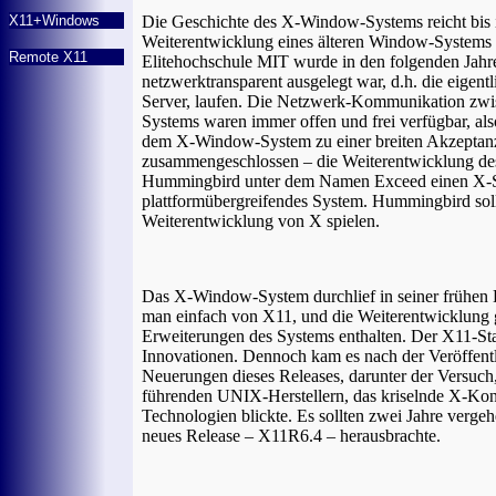
X11+Windows
Die Geschichte des X-Window-Systems reicht bis 
Weiterentwicklung eines älteren Window-Systems 
Remote X11
Elitehochschule MIT wurde in den folgenden Jahre
netzwerktransparent ausgelegt war, d.h. die eigen
Server, laufen. Die Netzwerk-Kommunikation zwisc
Systems waren immer offen und frei verfügbar, als
dem X-Window-System zu einer breiten Akzeptanz 
zusammengeschlossen – die Weiterentwicklung des
Hummingbird unter dem Namen Exceed einen X-Ser
plattformübergreifendes System. Hummingbird sollt
Weiterentwicklung von X spielen.
Das X-Window-System durchlief in seiner frühen E
man einfach von X11, und die Weiterentwicklung g
Erweiterungen des Systems enthalten. Der X11-Stan
Innovationen. Dennoch kam es nach der Veröffentl
Neuerungen dieses Releases, darunter der Versuch
führenden UNIX-Herstellern, das kriselnde X-Konso
Technologien blickte. Es sollten zwei Jahre verg
neues Release – X11R6.4 – herausbrachte.